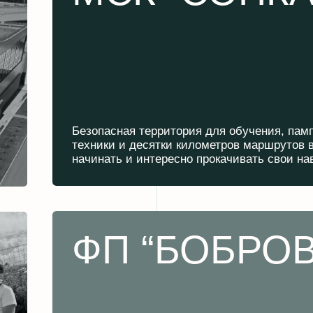
ФП “БОБРОВЫЙ 
Горные трассы, разнообразный рельеф и большие пере
высот позволяют развивать технику, скорость и уверенн
в условиях настоящего маунтинбайка.
НИКА
РОЖДАЕТС