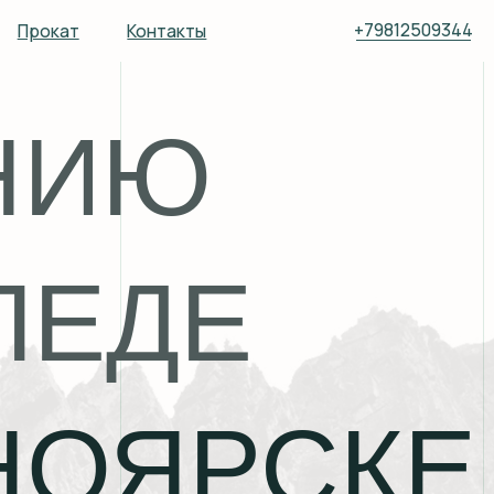
+79812509344
Контакты
ИЮ
ДЕ
ОЯРСКЕ