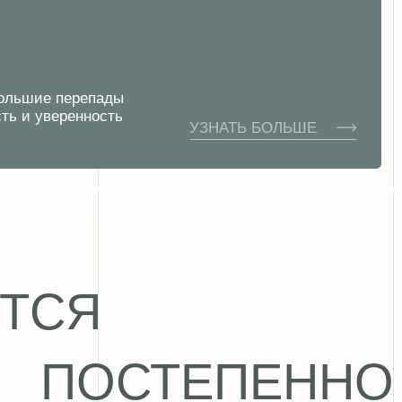
ОСТЕПЕННО
02
ОСВАИВАЕМ БАЗУ
Работаем с посадкой, балансом,
торможением, поворотами
и контролем велосипеда. Именно эти
навыки становятся фундаментом
для дальнейшего развития.
04
ПРИМЕНЯЕМ