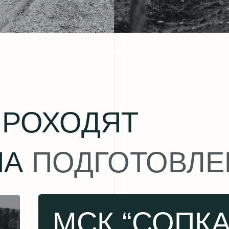
ПОДГОТОВЛЕННЫ
МСК “СОПКА”
Безопасная территория для обучения, памп-трек для ра
техники и десятки километров маршрутов вокруг. Здесь 
начинать и интересно прокачивать свои навыки дальше.