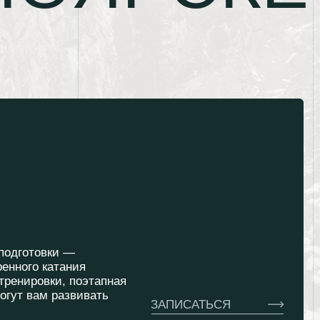
ия
оэтапная
вивать
ЗАПИСАТЬСЯ