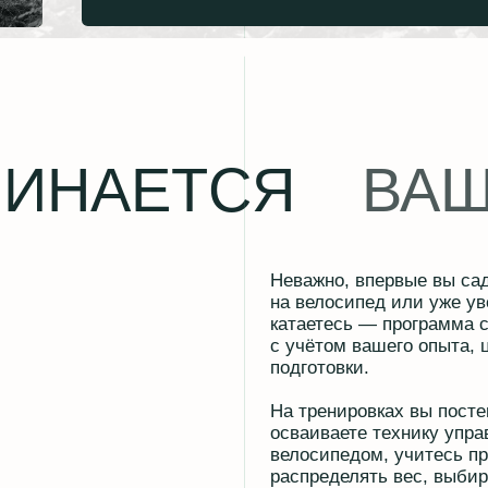
НАЕТСЯ
ВАШЕГО
Неважно, впервые вы садитесь
на велосипед или уже уверенно
катаетесь — программа строится
с учётом вашего опыта, целей и уровн
подготовки.
На тренировках вы постепенно
осваиваете технику управления
велосипедом, учитесь правильно
распределять вес, выбирать
траекторию движения, уверенно
проходить повороты, подъёмы
и спуски. Каждый новый навык
закрепляется на практике, поэтому
прогресс приходит последовательно.